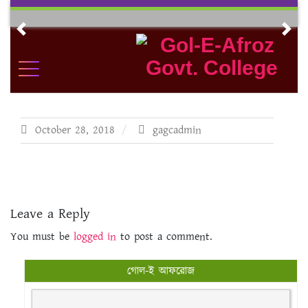
Skip
to
Previous
Nex
content
October 28, 2018
gagcadmin
Leave a Reply
You must be
logged in
to post a comment.
গোল-ই আফরোজ