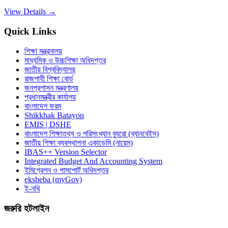
View Details →
Quick Links
শিক্ষা মন্ত্রনালয়
মাধ্যমিক ও উচ্চশিক্ষা অধিদপ্তর
জাতীয় বিশ্ববিদ্যালয়
রাজশাহী শিক্ষা বোর্ড
জনপ্রশাসন মন্ত্রণালয়
প্রধানমন্ত্রীর কার্যালয়
বাংলাদেশ ফরম
Shikkhak Batayon
EMIS | DSHE
বাংলাদেশ শিক্ষাতথ্য ও পরিসংখ্যান ব্যুরো (ব্যানবেইস)
জাতীয় শিক্ষা ব্যবস্থাপনা একাডেমি (নায়েম)
IBAS++ Version Selector
Integrated Budget And Accounting System
ইমিগ্রেশন ও পাসপোর্ট অধিদপ্তর
eksheba (myGov)
ই-নথি
জরুরি হটলাইন