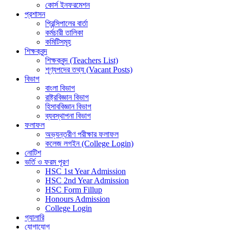
কোর্স ইনফরমেশন
প্রশাসন
প্রিন্সিপালের বার্তা
কর্মচারী তালিকা
কমিটিসমূহ
শিক্ষকবৃন্দ
শিক্ষকবৃন্দ (Teachers List)
শূণ্যপদের তথ্য (Vacant Posts)
বিভাগ
বাংলা বিভাগ
রাষ্ট্রবিজ্ঞান বিভাগ
হিসাববিজ্ঞান বিভাগ
ব্যবস্থাপনা বিভাগ
ফলাফল
অভ্যন্তরীণ পরীক্ষার ফলাফল
কলেজ লগইন (College Login)
নোটিশ
ভর্তি ও ফরম পূরণ
HSC 1st Year Admission
HSC 2nd Year Admission
HSC Form Fillup
Honours Admission
College Login
গ্যালারি
যোগাযোগ