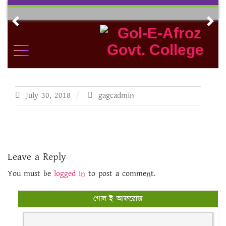
Skip
to
Previous
Nex
content
July 30, 2018
gagcadmin
Leave a Reply
You must be
logged in
to post a comment.
গোল-ই আফরোজ