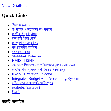
View Details →
Quick Links
শিক্ষা মন্ত্রনালয়
মাধ্যমিক ও উচ্চশিক্ষা অধিদপ্তর
জাতীয় বিশ্ববিদ্যালয়
রাজশাহী শিক্ষা বোর্ড
জনপ্রশাসন মন্ত্রণালয়
প্রধানমন্ত্রীর কার্যালয়
বাংলাদেশ ফরম
Shikkhak Batayon
EMIS | DSHE
বাংলাদেশ শিক্ষাতথ্য ও পরিসংখ্যান ব্যুরো (ব্যানবেইস)
জাতীয় শিক্ষা ব্যবস্থাপনা একাডেমি (নায়েম)
IBAS++ Version Selector
Integrated Budget And Accounting System
ইমিগ্রেশন ও পাসপোর্ট অধিদপ্তর
eksheba (myGov)
ই-নথি
জরুরি হটলাইন