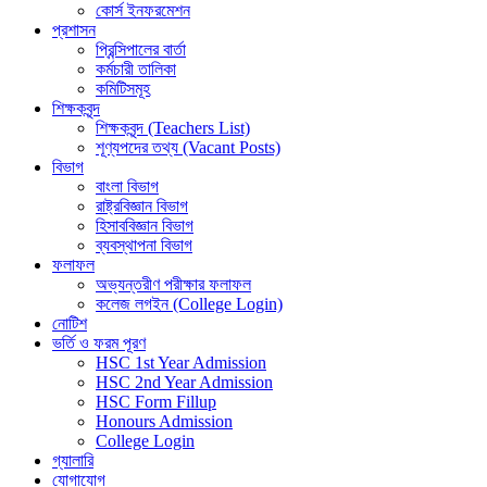
কোর্স ইনফরমেশন
প্রশাসন
প্রিন্সিপালের বার্তা
কর্মচারী তালিকা
কমিটিসমূহ
শিক্ষকবৃন্দ
শিক্ষকবৃন্দ (Teachers List)
শূণ্যপদের তথ্য (Vacant Posts)
বিভাগ
বাংলা বিভাগ
রাষ্ট্রবিজ্ঞান বিভাগ
হিসাববিজ্ঞান বিভাগ
ব্যবস্থাপনা বিভাগ
ফলাফল
অভ্যন্তরীণ পরীক্ষার ফলাফল
কলেজ লগইন (College Login)
নোটিশ
ভর্তি ও ফরম পূরণ
HSC 1st Year Admission
HSC 2nd Year Admission
HSC Form Fillup
Honours Admission
College Login
গ্যালারি
যোগাযোগ