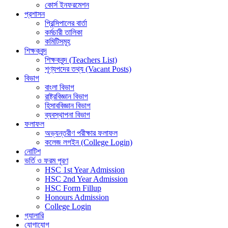
কোর্স ইনফরমেশন
প্রশাসন
প্রিন্সিপালের বার্তা
কর্মচারী তালিকা
কমিটিসমূহ
শিক্ষকবৃন্দ
শিক্ষকবৃন্দ (Teachers List)
শূণ্যপদের তথ্য (Vacant Posts)
বিভাগ
বাংলা বিভাগ
রাষ্ট্রবিজ্ঞান বিভাগ
হিসাববিজ্ঞান বিভাগ
ব্যবস্থাপনা বিভাগ
ফলাফল
অভ্যন্তরীণ পরীক্ষার ফলাফল
কলেজ লগইন (College Login)
নোটিশ
ভর্তি ও ফরম পূরণ
HSC 1st Year Admission
HSC 2nd Year Admission
HSC Form Fillup
Honours Admission
College Login
গ্যালারি
যোগাযোগ