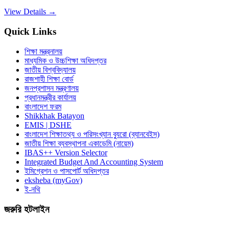
View Details →
Quick Links
শিক্ষা মন্ত্রনালয়
মাধ্যমিক ও উচ্চশিক্ষা অধিদপ্তর
জাতীয় বিশ্ববিদ্যালয়
রাজশাহী শিক্ষা বোর্ড
জনপ্রশাসন মন্ত্রণালয়
প্রধানমন্ত্রীর কার্যালয়
বাংলাদেশ ফরম
Shikkhak Batayon
EMIS | DSHE
বাংলাদেশ শিক্ষাতথ্য ও পরিসংখ্যান ব্যুরো (ব্যানবেইস)
জাতীয় শিক্ষা ব্যবস্থাপনা একাডেমি (নায়েম)
IBAS++ Version Selector
Integrated Budget And Accounting System
ইমিগ্রেশন ও পাসপোর্ট অধিদপ্তর
eksheba (myGov)
ই-নথি
জরুরি হটলাইন