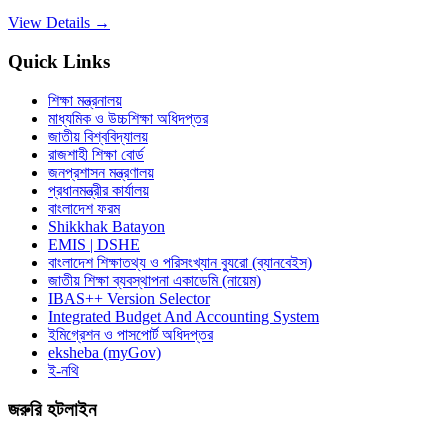
View Details →
Quick Links
শিক্ষা মন্ত্রনালয়
মাধ্যমিক ও উচ্চশিক্ষা অধিদপ্তর
জাতীয় বিশ্ববিদ্যালয়
রাজশাহী শিক্ষা বোর্ড
জনপ্রশাসন মন্ত্রণালয়
প্রধানমন্ত্রীর কার্যালয়
বাংলাদেশ ফরম
Shikkhak Batayon
EMIS | DSHE
বাংলাদেশ শিক্ষাতথ্য ও পরিসংখ্যান ব্যুরো (ব্যানবেইস)
জাতীয় শিক্ষা ব্যবস্থাপনা একাডেমি (নায়েম)
IBAS++ Version Selector
Integrated Budget And Accounting System
ইমিগ্রেশন ও পাসপোর্ট অধিদপ্তর
eksheba (myGov)
ই-নথি
জরুরি হটলাইন