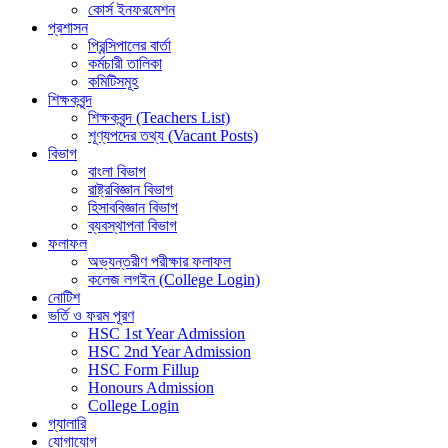
কোর্স ইনফরমেশন
প্রশাসন
প্রিন্সিপালের বার্তা
কর্মচারী তালিকা
কমিটিসমূহ
শিক্ষকবৃন্দ
শিক্ষকবৃন্দ (Teachers List)
শূণ্যপদের তথ্য (Vacant Posts)
বিভাগ
বাংলা বিভাগ
রাষ্ট্রবিজ্ঞান বিভাগ
হিসাববিজ্ঞান বিভাগ
ব্যবস্থাপনা বিভাগ
ফলাফল
অভ্যন্তরীণ পরীক্ষার ফলাফল
কলেজ লগইন (College Login)
নোটিশ
ভর্তি ও ফরম পূরণ
HSC 1st Year Admission
HSC 2nd Year Admission
HSC Form Fillup
Honours Admission
College Login
গ্যালারি
যোগাযোগ