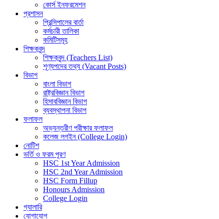
কোর্স ইনফরমেশন
প্রশাসন
প্রিন্সিপালের বার্তা
কর্মচারী তালিকা
কমিটিসমূহ
শিক্ষকবৃন্দ
শিক্ষকবৃন্দ (Teachers List)
শূণ্যপদের তথ্য (Vacant Posts)
বিভাগ
বাংলা বিভাগ
রাষ্ট্রবিজ্ঞান বিভাগ
হিসাববিজ্ঞান বিভাগ
ব্যবস্থাপনা বিভাগ
ফলাফল
অভ্যন্তরীণ পরীক্ষার ফলাফল
কলেজ লগইন (College Login)
নোটিশ
ভর্তি ও ফরম পূরণ
HSC 1st Year Admission
HSC 2nd Year Admission
HSC Form Fillup
Honours Admission
College Login
গ্যালারি
যোগাযোগ