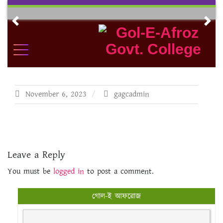
Skip
to
Previous
Nex
content
November 6, 2023
gagcadmin
Leave a Reply
You must be
logged in
to post a comment.
গোল-ই আফরোজ