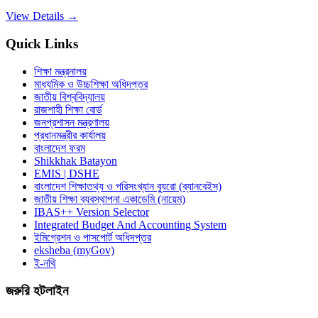
View Details →
Quick Links
শিক্ষা মন্ত্রনালয়
মাধ্যমিক ও উচ্চশিক্ষা অধিদপ্তর
জাতীয় বিশ্ববিদ্যালয়
রাজশাহী শিক্ষা বোর্ড
জনপ্রশাসন মন্ত্রণালয়
প্রধানমন্ত্রীর কার্যালয়
বাংলাদেশ ফরম
Shikkhak Batayon
EMIS | DSHE
বাংলাদেশ শিক্ষাতথ্য ও পরিসংখ্যান ব্যুরো (ব্যানবেইস)
জাতীয় শিক্ষা ব্যবস্থাপনা একাডেমি (নায়েম)
IBAS++ Version Selector
Integrated Budget And Accounting System
ইমিগ্রেশন ও পাসপোর্ট অধিদপ্তর
eksheba (myGov)
ই-নথি
জরুরি হটলাইন