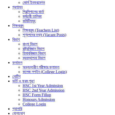
কোর্স ইনফরমেশন
প্রশাসন
প্রিন্সিপালের বার্তা
কর্মচারী তালিকা
কমিটিসমূহ
শিক্ষকবৃন্দ
শিক্ষকবৃন্দ (Teachers List)
শূণ্যপদের তথ্য (Vacant Posts)
বিভাগ
বাংলা বিভাগ
রাষ্ট্রবিজ্ঞান বিভাগ
হিসাববিজ্ঞান বিভাগ
ব্যবস্থাপনা বিভাগ
ফলাফল
অভ্যন্তরীণ পরীক্ষার ফলাফল
কলেজ লগইন (College Login)
নোটিশ
ভর্তি ও ফরম পূরণ
HSC 1st Year Admission
HSC 2nd Year Admission
HSC Form Fillup
Honours Admission
College Login
গ্যালারি
যোগাযোগ