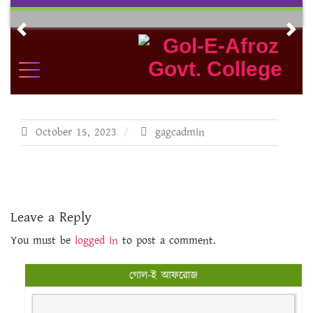
Skip
to
Previous
Nex
content
October 15, 2023
gagcadmin
Leave a Reply
You must be
logged in
to post a comment.
গোল-ই আফরোজ