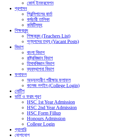
কোর্স ইনফরমেশন
প্রশাসন
প্রিন্সিপালের বার্তা
কর্মচারী তালিকা
কমিটিসমূহ
শিক্ষকবৃন্দ
শিক্ষকবৃন্দ (Teachers List)
শূণ্যপদের তথ্য (Vacant Posts)
বিভাগ
বাংলা বিভাগ
রাষ্ট্রবিজ্ঞান বিভাগ
হিসাববিজ্ঞান বিভাগ
ব্যবস্থাপনা বিভাগ
ফলাফল
অভ্যন্তরীণ পরীক্ষার ফলাফল
কলেজ লগইন (College Login)
নোটিশ
ভর্তি ও ফরম পূরণ
HSC 1st Year Admission
HSC 2nd Year Admission
HSC Form Fillup
Honours Admission
College Login
গ্যালারি
যোগাযোগ