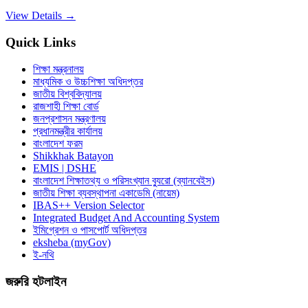
View Details →
Quick Links
শিক্ষা মন্ত্রনালয়
মাধ্যমিক ও উচ্চশিক্ষা অধিদপ্তর
জাতীয় বিশ্ববিদ্যালয়
রাজশাহী শিক্ষা বোর্ড
জনপ্রশাসন মন্ত্রণালয়
প্রধানমন্ত্রীর কার্যালয়
বাংলাদেশ ফরম
Shikkhak Batayon
EMIS | DSHE
বাংলাদেশ শিক্ষাতথ্য ও পরিসংখ্যান ব্যুরো (ব্যানবেইস)
জাতীয় শিক্ষা ব্যবস্থাপনা একাডেমি (নায়েম)
IBAS++ Version Selector
Integrated Budget And Accounting System
ইমিগ্রেশন ও পাসপোর্ট অধিদপ্তর
eksheba (myGov)
ই-নথি
জরুরি হটলাইন