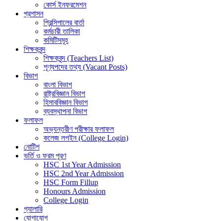
কোর্স ইনফরমেশন
প্রশাসন
প্রিন্সিপালের বার্তা
কর্মচারী তালিকা
কমিটিসমূহ
শিক্ষকবৃন্দ
শিক্ষকবৃন্দ (Teachers List)
শূণ্যপদের তথ্য (Vacant Posts)
বিভাগ
বাংলা বিভাগ
রাষ্ট্রবিজ্ঞান বিভাগ
হিসাববিজ্ঞান বিভাগ
ব্যবস্থাপনা বিভাগ
ফলাফল
অভ্যন্তরীণ পরীক্ষার ফলাফল
কলেজ লগইন (College Login)
নোটিশ
ভর্তি ও ফরম পূরণ
HSC 1st Year Admission
HSC 2nd Year Admission
HSC Form Fillup
Honours Admission
College Login
গ্যালারি
যোগাযোগ