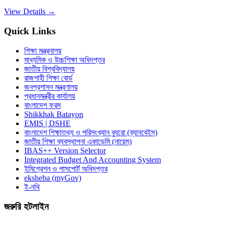
View Details →
Quick Links
শিক্ষা মন্ত্রনালয়
মাধ্যমিক ও উচ্চশিক্ষা অধিদপ্তর
জাতীয় বিশ্ববিদ্যালয়
রাজশাহী শিক্ষা বোর্ড
জনপ্রশাসন মন্ত্রণালয়
প্রধানমন্ত্রীর কার্যালয়
বাংলাদেশ ফরম
Shikkhak Batayon
EMIS | DSHE
বাংলাদেশ শিক্ষাতথ্য ও পরিসংখ্যান ব্যুরো (ব্যানবেইস)
জাতীয় শিক্ষা ব্যবস্থাপনা একাডেমি (নায়েম)
IBAS++ Version Selector
Integrated Budget And Accounting System
ইমিগ্রেশন ও পাসপোর্ট অধিদপ্তর
eksheba (myGov)
ই-নথি
জরুরি হটলাইন