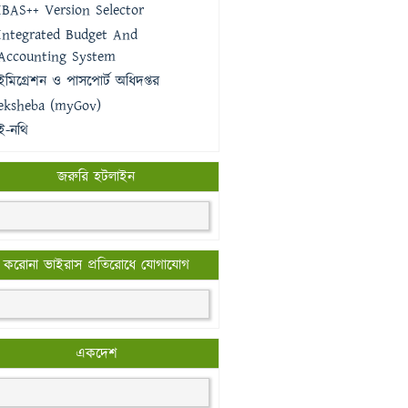
IBAS++ Version Selector
Integrated Budget And
Accounting System
ইমিগ্রেশন ও পাসপোর্ট অধিদপ্তর
eksheba (myGov)
ই-নথি
জরুরি হটলাইন
করোনা ভাইরাস প্রতিরোধে যোগাযোগ
একদেশ