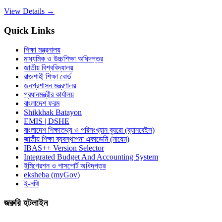
View Details →
Quick Links
শিক্ষা মন্ত্রনালয়
মাধ্যমিক ও উচ্চশিক্ষা অধিদপ্তর
জাতীয় বিশ্ববিদ্যালয়
রাজশাহী শিক্ষা বোর্ড
জনপ্রশাসন মন্ত্রণালয়
প্রধানমন্ত্রীর কার্যালয়
বাংলাদেশ ফরম
Shikkhak Batayon
EMIS | DSHE
বাংলাদেশ শিক্ষাতথ্য ও পরিসংখ্যান ব্যুরো (ব্যানবেইস)
জাতীয় শিক্ষা ব্যবস্থাপনা একাডেমি (নায়েম)
IBAS++ Version Selector
Integrated Budget And Accounting System
ইমিগ্রেশন ও পাসপোর্ট অধিদপ্তর
eksheba (myGov)
ই-নথি
জরুরি হটলাইন