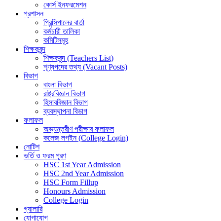
কোর্স ইনফরমেশন
প্রশাসন
প্রিন্সিপালের বার্তা
কর্মচারী তালিকা
কমিটিসমূহ
শিক্ষকবৃন্দ
শিক্ষকবৃন্দ (Teachers List)
শূণ্যপদের তথ্য (Vacant Posts)
বিভাগ
বাংলা বিভাগ
রাষ্ট্রবিজ্ঞান বিভাগ
হিসাববিজ্ঞান বিভাগ
ব্যবস্থাপনা বিভাগ
ফলাফল
অভ্যন্তরীণ পরীক্ষার ফলাফল
কলেজ লগইন (College Login)
নোটিশ
ভর্তি ও ফরম পূরণ
HSC 1st Year Admission
HSC 2nd Year Admission
HSC Form Fillup
Honours Admission
College Login
গ্যালারি
যোগাযোগ