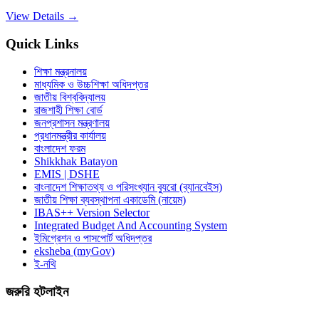
View Details →
Quick Links
শিক্ষা মন্ত্রনালয়
মাধ্যমিক ও উচ্চশিক্ষা অধিদপ্তর
জাতীয় বিশ্ববিদ্যালয়
রাজশাহী শিক্ষা বোর্ড
জনপ্রশাসন মন্ত্রণালয়
প্রধানমন্ত্রীর কার্যালয়
বাংলাদেশ ফরম
Shikkhak Batayon
EMIS | DSHE
বাংলাদেশ শিক্ষাতথ্য ও পরিসংখ্যান ব্যুরো (ব্যানবেইস)
জাতীয় শিক্ষা ব্যবস্থাপনা একাডেমি (নায়েম)
IBAS++ Version Selector
Integrated Budget And Accounting System
ইমিগ্রেশন ও পাসপোর্ট অধিদপ্তর
eksheba (myGov)
ই-নথি
জরুরি হটলাইন