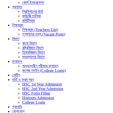
কোর্স ইনফরমেশন
প্রশাসন
প্রিন্সিপালের বার্তা
কর্মচারী তালিকা
কমিটিসমূহ
শিক্ষকবৃন্দ
শিক্ষকবৃন্দ (Teachers List)
শূণ্যপদের তথ্য (Vacant Posts)
বিভাগ
বাংলা বিভাগ
রাষ্ট্রবিজ্ঞান বিভাগ
হিসাববিজ্ঞান বিভাগ
ব্যবস্থাপনা বিভাগ
ফলাফল
অভ্যন্তরীণ পরীক্ষার ফলাফল
কলেজ লগইন (College Login)
নোটিশ
ভর্তি ও ফরম পূরণ
HSC 1st Year Admission
HSC 2nd Year Admission
HSC Form Fillup
Honours Admission
College Login
গ্যালারি
যোগাযোগ