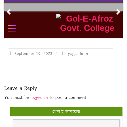
Skip
to
Previous
Nex
content
September 19, 2023
gagcadmin
Leave a Reply
You must be
logged in
to post a comment.
গোল-ই আফরোজ