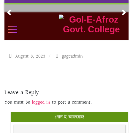
Skip
to
Previous
Nex
content
August 8, 2023
gagcadmin
Leave a Reply
You must be
logged in
to post a comment.
গোল-ই আফরোজ