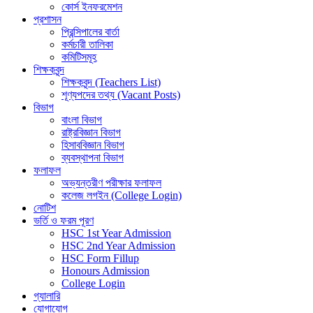
কোর্স ইনফরমেশন
প্রশাসন
প্রিন্সিপালের বার্তা
কর্মচারী তালিকা
কমিটিসমূহ
শিক্ষকবৃন্দ
শিক্ষকবৃন্দ (Teachers List)
শূণ্যপদের তথ্য (Vacant Posts)
বিভাগ
বাংলা বিভাগ
রাষ্ট্রবিজ্ঞান বিভাগ
হিসাববিজ্ঞান বিভাগ
ব্যবস্থাপনা বিভাগ
ফলাফল
অভ্যন্তরীণ পরীক্ষার ফলাফল
কলেজ লগইন (College Login)
নোটিশ
ভর্তি ও ফরম পূরণ
HSC 1st Year Admission
HSC 2nd Year Admission
HSC Form Fillup
Honours Admission
College Login
গ্যালারি
যোগাযোগ