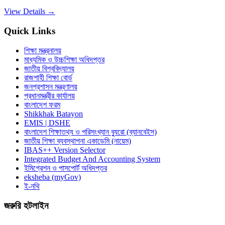
View Details →
Quick Links
শিক্ষা মন্ত্রনালয়
মাধ্যমিক ও উচ্চশিক্ষা অধিদপ্তর
জাতীয় বিশ্ববিদ্যালয়
রাজশাহী শিক্ষা বোর্ড
জনপ্রশাসন মন্ত্রণালয়
প্রধানমন্ত্রীর কার্যালয়
বাংলাদেশ ফরম
Shikkhak Batayon
EMIS | DSHE
বাংলাদেশ শিক্ষাতথ্য ও পরিসংখ্যান ব্যুরো (ব্যানবেইস)
জাতীয় শিক্ষা ব্যবস্থাপনা একাডেমি (নায়েম)
IBAS++ Version Selector
Integrated Budget And Accounting System
ইমিগ্রেশন ও পাসপোর্ট অধিদপ্তর
eksheba (myGov)
ই-নথি
জরুরি হটলাইন