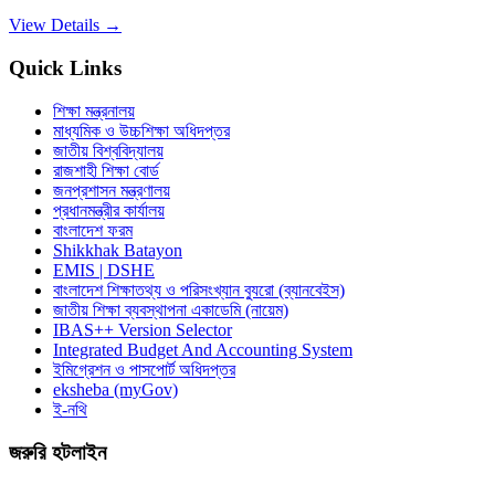
View Details →
Quick Links
শিক্ষা মন্ত্রনালয়
মাধ্যমিক ও উচ্চশিক্ষা অধিদপ্তর
জাতীয় বিশ্ববিদ্যালয়
রাজশাহী শিক্ষা বোর্ড
জনপ্রশাসন মন্ত্রণালয়
প্রধানমন্ত্রীর কার্যালয়
বাংলাদেশ ফরম
Shikkhak Batayon
EMIS | DSHE
বাংলাদেশ শিক্ষাতথ্য ও পরিসংখ্যান ব্যুরো (ব্যানবেইস)
জাতীয় শিক্ষা ব্যবস্থাপনা একাডেমি (নায়েম)
IBAS++ Version Selector
Integrated Budget And Accounting System
ইমিগ্রেশন ও পাসপোর্ট অধিদপ্তর
eksheba (myGov)
ই-নথি
জরুরি হটলাইন