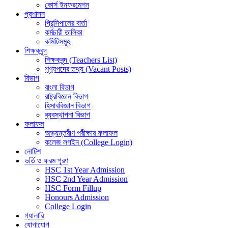
কোর্স ইনফরমেশন
প্রশাসন
প্রিন্সিপালের বার্তা
কর্মচারী তালিকা
কমিটিসমূহ
শিক্ষকবৃন্দ
শিক্ষকবৃন্দ (Teachers List)
শূণ্যপদের তথ্য (Vacant Posts)
বিভাগ
বাংলা বিভাগ
রাষ্ট্রবিজ্ঞান বিভাগ
হিসাববিজ্ঞান বিভাগ
ব্যবস্থাপনা বিভাগ
ফলাফল
অভ্যন্তরীণ পরীক্ষার ফলাফল
কলেজ লগইন (College Login)
নোটিশ
ভর্তি ও ফরম পূরণ
HSC 1st Year Admission
HSC 2nd Year Admission
HSC Form Fillup
Honours Admission
College Login
গ্যালারি
যোগাযোগ