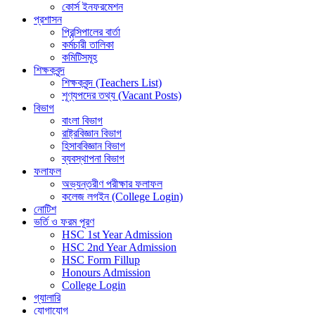
কোর্স ইনফরমেশন
প্রশাসন
প্রিন্সিপালের বার্তা
কর্মচারী তালিকা
কমিটিসমূহ
শিক্ষকবৃন্দ
শিক্ষকবৃন্দ (Teachers List)
শূণ্যপদের তথ্য (Vacant Posts)
বিভাগ
বাংলা বিভাগ
রাষ্ট্রবিজ্ঞান বিভাগ
হিসাববিজ্ঞান বিভাগ
ব্যবস্থাপনা বিভাগ
ফলাফল
অভ্যন্তরীণ পরীক্ষার ফলাফল
কলেজ লগইন (College Login)
নোটিশ
ভর্তি ও ফরম পূরণ
HSC 1st Year Admission
HSC 2nd Year Admission
HSC Form Fillup
Honours Admission
College Login
গ্যালারি
যোগাযোগ