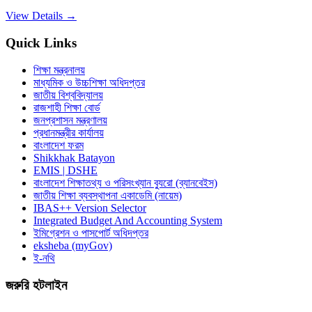
View Details →
Quick Links
শিক্ষা মন্ত্রনালয়
মাধ্যমিক ও উচ্চশিক্ষা অধিদপ্তর
জাতীয় বিশ্ববিদ্যালয়
রাজশাহী শিক্ষা বোর্ড
জনপ্রশাসন মন্ত্রণালয়
প্রধানমন্ত্রীর কার্যালয়
বাংলাদেশ ফরম
Shikkhak Batayon
EMIS | DSHE
বাংলাদেশ শিক্ষাতথ্য ও পরিসংখ্যান ব্যুরো (ব্যানবেইস)
জাতীয় শিক্ষা ব্যবস্থাপনা একাডেমি (নায়েম)
IBAS++ Version Selector
Integrated Budget And Accounting System
ইমিগ্রেশন ও পাসপোর্ট অধিদপ্তর
eksheba (myGov)
ই-নথি
জরুরি হটলাইন