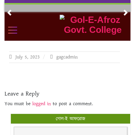
Skip
to
Previous
Nex
content
July 5, 2023
gagcadmin
Leave a Reply
You must be
logged in
to post a comment.
গোল-ই আফরোজ