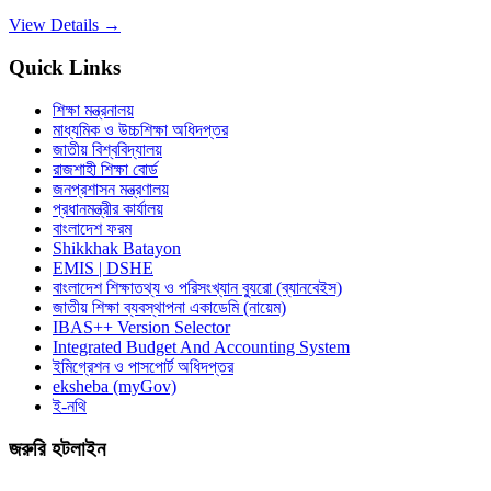
View Details →
Quick Links
শিক্ষা মন্ত্রনালয়
মাধ্যমিক ও উচ্চশিক্ষা অধিদপ্তর
জাতীয় বিশ্ববিদ্যালয়
রাজশাহী শিক্ষা বোর্ড
জনপ্রশাসন মন্ত্রণালয়
প্রধানমন্ত্রীর কার্যালয়
বাংলাদেশ ফরম
Shikkhak Batayon
EMIS | DSHE
বাংলাদেশ শিক্ষাতথ্য ও পরিসংখ্যান ব্যুরো (ব্যানবেইস)
জাতীয় শিক্ষা ব্যবস্থাপনা একাডেমি (নায়েম)
IBAS++ Version Selector
Integrated Budget And Accounting System
ইমিগ্রেশন ও পাসপোর্ট অধিদপ্তর
eksheba (myGov)
ই-নথি
জরুরি হটলাইন