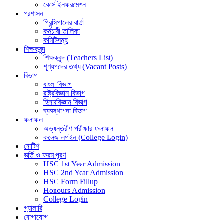
কোর্স ইনফরমেশন
প্রশাসন
প্রিন্সিপালের বার্তা
কর্মচারী তালিকা
কমিটিসমূহ
শিক্ষকবৃন্দ
শিক্ষকবৃন্দ (Teachers List)
শূণ্যপদের তথ্য (Vacant Posts)
বিভাগ
বাংলা বিভাগ
রাষ্ট্রবিজ্ঞান বিভাগ
হিসাববিজ্ঞান বিভাগ
ব্যবস্থাপনা বিভাগ
ফলাফল
অভ্যন্তরীণ পরীক্ষার ফলাফল
কলেজ লগইন (College Login)
নোটিশ
ভর্তি ও ফরম পূরণ
HSC 1st Year Admission
HSC 2nd Year Admission
HSC Form Fillup
Honours Admission
College Login
গ্যালারি
যোগাযোগ