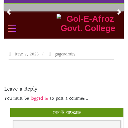
Skip
to
Previous
Nex
content
June 7, 2023
gagcadmin
Leave a Reply
You must be
logged in
to post a comment.
গোল-ই আফরোজ