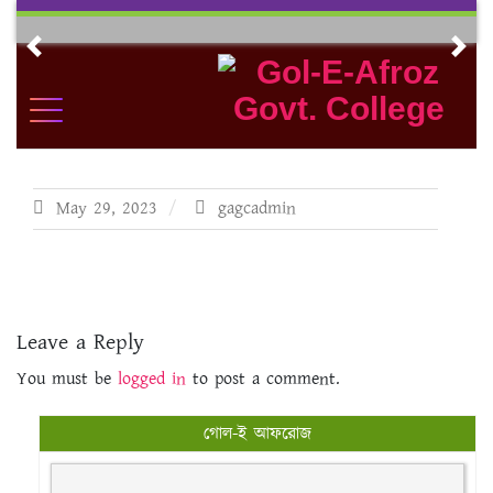
Skip
to
Previous
Nex
content
May 29, 2023
gagcadmin
Leave a Reply
You must be
logged in
to post a comment.
গোল-ই আফরোজ