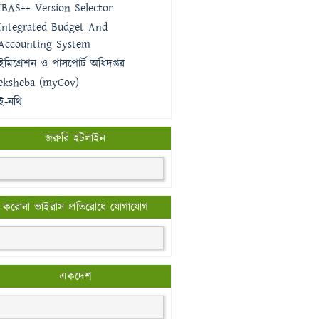
IBAS++ Version Selector
Integrated Budget And
Accounting System
ইমিগ্রেশন ও পাসপোর্ট অধিদপ্তর
eksheba (myGov)
ই-নথি
জরুরি হটলাইন
করোনা ভাইরাস প্রতিরোধে যোগাযোগ
একদেশ