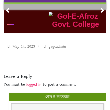
Skip
to
Previous
Nex
content
May 14, 2023
gagcadmin
Leave a Reply
You must be
logged in
to post a comment.
গোল-ই আফরোজ