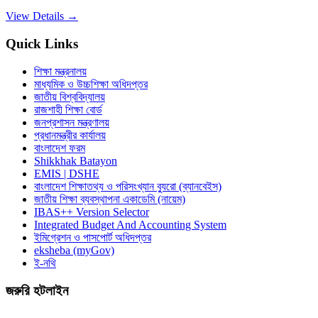
View Details →
Quick Links
শিক্ষা মন্ত্রনালয়
মাধ্যমিক ও উচ্চশিক্ষা অধিদপ্তর
জাতীয় বিশ্ববিদ্যালয়
রাজশাহী শিক্ষা বোর্ড
জনপ্রশাসন মন্ত্রণালয়
প্রধানমন্ত্রীর কার্যালয়
বাংলাদেশ ফরম
Shikkhak Batayon
EMIS | DSHE
বাংলাদেশ শিক্ষাতথ্য ও পরিসংখ্যান ব্যুরো (ব্যানবেইস)
জাতীয় শিক্ষা ব্যবস্থাপনা একাডেমি (নায়েম)
IBAS++ Version Selector
Integrated Budget And Accounting System
ইমিগ্রেশন ও পাসপোর্ট অধিদপ্তর
eksheba (myGov)
ই-নথি
জরুরি হটলাইন