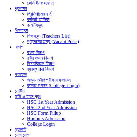
কোর্স ইনফরমেশন
প্রশাসন
প্রিন্সিপালের বার্তা
কর্মচারী তালিকা
কমিটিসমূহ
শিক্ষকবৃন্দ
শিক্ষকবৃন্দ (Teachers List)
শূণ্যপদের তথ্য (Vacant Posts)
বিভাগ
বাংলা বিভাগ
রাষ্ট্রবিজ্ঞান বিভাগ
হিসাববিজ্ঞান বিভাগ
ব্যবস্থাপনা বিভাগ
ফলাফল
অভ্যন্তরীণ পরীক্ষার ফলাফল
কলেজ লগইন (College Login)
নোটিশ
ভর্তি ও ফরম পূরণ
HSC 1st Year Admission
HSC 2nd Year Admission
HSC Form Fillup
Honours Admission
College Login
গ্যালারি
যোগাযোগ