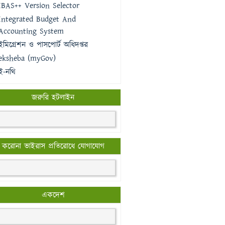
IBAS++ Version Selector
Integrated Budget And
Accounting System
ইমিগ্রেশন ও পাসপোর্ট অধিদপ্তর
eksheba (myGov)
ই-নথি
জরুরি হটলাইন
করোনা ভাইরাস প্রতিরোধে যোগাযোগ
একদেশ