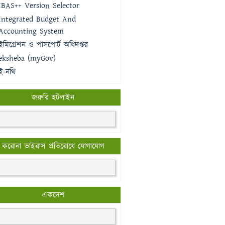
IBAS++ Version Selector
Integrated Budget And
Accounting System
ইমিগ্রেশন ও পাসপোর্ট অধিদপ্তর
eksheba (myGov)
ই-নথি
জরুরি হটলাইন
করোনা ভাইরাস প্রতিরোধে যোগাযোগ
একদেশ