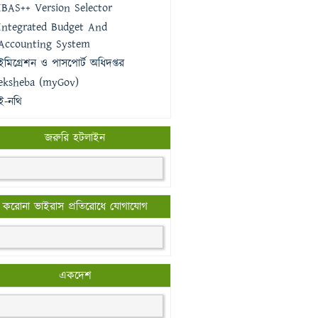
IBAS++ Version Selector
Integrated Budget And
Accounting System
ইমিগ্রেশন ও পাসপোর্ট অধিদপ্তর
eksheba (myGov)
ই-নথি
জরুরি হটলাইন
করোনা ভাইরাস প্রতিরোধে যোগাযোগ
একদেশ