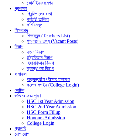
কোর্স ইনফরমেশন
প্রশাসন
প্রিন্সিপালের বার্তা
কর্মচারী তালিকা
কমিটিসমূহ
শিক্ষকবৃন্দ
শিক্ষকবৃন্দ (Teachers List)
শূণ্যপদের তথ্য (Vacant Posts)
বিভাগ
বাংলা বিভাগ
রাষ্ট্রবিজ্ঞান বিভাগ
হিসাববিজ্ঞান বিভাগ
ব্যবস্থাপনা বিভাগ
ফলাফল
অভ্যন্তরীণ পরীক্ষার ফলাফল
কলেজ লগইন (College Login)
নোটিশ
ভর্তি ও ফরম পূরণ
HSC 1st Year Admission
HSC 2nd Year Admission
HSC Form Fillup
Honours Admission
College Login
গ্যালারি
যোগাযোগ