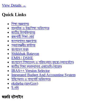
View Details →
Quick Links
শিক্ষা মন্ত্রনালয়
মাধ্যমিক ও উচ্চশিক্ষা অধিদপ্তর
জাতীয় বিশ্ববিদ্যালয়
রাজশাহী শিক্ষা বোর্ড
জনপ্রশাসন মন্ত্রণালয়
প্রধানমন্ত্রীর কার্যালয়
বাংলাদেশ ফরম
Shikkhak Batayon
EMIS | DSHE
বাংলাদেশ শিক্ষাতথ্য ও পরিসংখ্যান ব্যুরো (ব্যানবেইস)
জাতীয় শিক্ষা ব্যবস্থাপনা একাডেমি (নায়েম)
IBAS++ Version Selector
Integrated Budget And Accounting System
ইমিগ্রেশন ও পাসপোর্ট অধিদপ্তর
eksheba (myGov)
ই-নথি
জরুরি হটলাইন