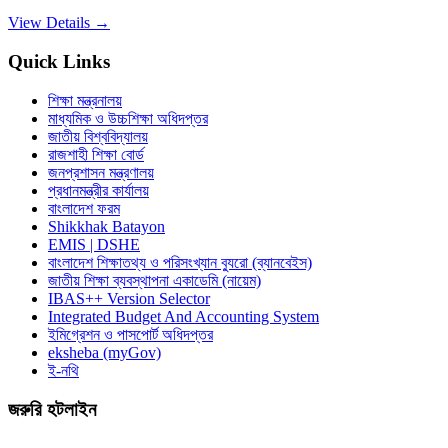
View Details →
Quick Links
শিক্ষা মন্ত্রনালয়
মাধ্যমিক ও উচ্চশিক্ষা অধিদপ্তর
জাতীয় বিশ্ববিদ্যালয়
রাজশাহী শিক্ষা বোর্ড
জনপ্রশাসন মন্ত্রণালয়
প্রধানমন্ত্রীর কার্যালয়
বাংলাদেশ ফরম
Shikkhak Batayon
EMIS | DSHE
বাংলাদেশ শিক্ষাতথ্য ও পরিসংখ্যান ব্যুরো (ব্যানবেইস)
জাতীয় শিক্ষা ব্যবস্থাপনা একাডেমি (নায়েম)
IBAS++ Version Selector
Integrated Budget And Accounting System
ইমিগ্রেশন ও পাসপোর্ট অধিদপ্তর
eksheba (myGov)
ই-নথি
জরুরি হটলাইন