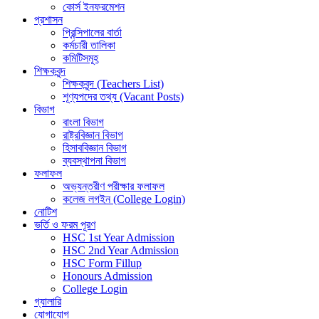
কোর্স ইনফরমেশন
প্রশাসন
প্রিন্সিপালের বার্তা
কর্মচারী তালিকা
কমিটিসমূহ
শিক্ষকবৃন্দ
শিক্ষকবৃন্দ (Teachers List)
শূণ্যপদের তথ্য (Vacant Posts)
বিভাগ
বাংলা বিভাগ
রাষ্ট্রবিজ্ঞান বিভাগ
হিসাববিজ্ঞান বিভাগ
ব্যবস্থাপনা বিভাগ
ফলাফল
অভ্যন্তরীণ পরীক্ষার ফলাফল
কলেজ লগইন (College Login)
নোটিশ
ভর্তি ও ফরম পূরণ
HSC 1st Year Admission
HSC 2nd Year Admission
HSC Form Fillup
Honours Admission
College Login
গ্যালারি
যোগাযোগ