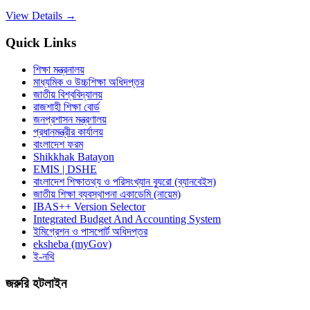
View Details →
Quick Links
শিক্ষা মন্ত্রনালয়
মাধ্যমিক ও উচ্চশিক্ষা অধিদপ্তর
জাতীয় বিশ্ববিদ্যালয়
রাজশাহী শিক্ষা বোর্ড
জনপ্রশাসন মন্ত্রণালয়
প্রধানমন্ত্রীর কার্যালয়
বাংলাদেশ ফরম
Shikkhak Batayon
EMIS | DSHE
বাংলাদেশ শিক্ষাতথ্য ও পরিসংখ্যান ব্যুরো (ব্যানবেইস)
জাতীয় শিক্ষা ব্যবস্থাপনা একাডেমি (নায়েম)
IBAS++ Version Selector
Integrated Budget And Accounting System
ইমিগ্রেশন ও পাসপোর্ট অধিদপ্তর
eksheba (myGov)
ই-নথি
জরুরি হটলাইন