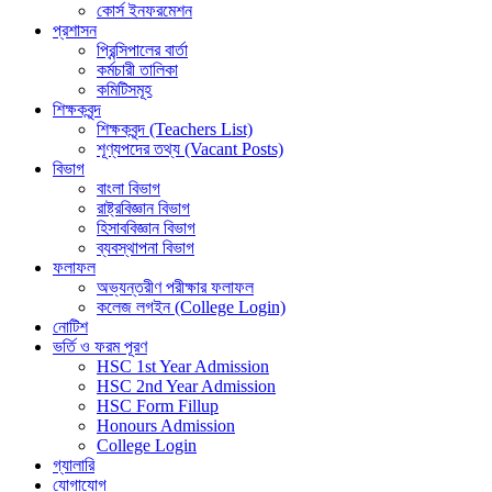
কোর্স ইনফরমেশন
প্রশাসন
প্রিন্সিপালের বার্তা
কর্মচারী তালিকা
কমিটিসমূহ
শিক্ষকবৃন্দ
শিক্ষকবৃন্দ (Teachers List)
শূণ্যপদের তথ্য (Vacant Posts)
বিভাগ
বাংলা বিভাগ
রাষ্ট্রবিজ্ঞান বিভাগ
হিসাববিজ্ঞান বিভাগ
ব্যবস্থাপনা বিভাগ
ফলাফল
অভ্যন্তরীণ পরীক্ষার ফলাফল
কলেজ লগইন (College Login)
নোটিশ
ভর্তি ও ফরম পূরণ
HSC 1st Year Admission
HSC 2nd Year Admission
HSC Form Fillup
Honours Admission
College Login
গ্যালারি
যোগাযোগ