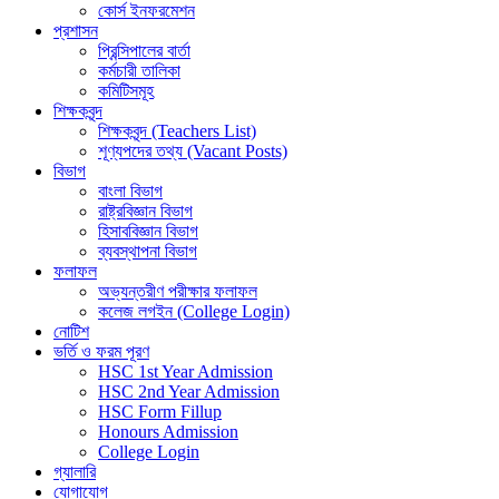
কোর্স ইনফরমেশন
প্রশাসন
প্রিন্সিপালের বার্তা
কর্মচারী তালিকা
কমিটিসমূহ
শিক্ষকবৃন্দ
শিক্ষকবৃন্দ (Teachers List)
শূণ্যপদের তথ্য (Vacant Posts)
বিভাগ
বাংলা বিভাগ
রাষ্ট্রবিজ্ঞান বিভাগ
হিসাববিজ্ঞান বিভাগ
ব্যবস্থাপনা বিভাগ
ফলাফল
অভ্যন্তরীণ পরীক্ষার ফলাফল
কলেজ লগইন (College Login)
নোটিশ
ভর্তি ও ফরম পূরণ
HSC 1st Year Admission
HSC 2nd Year Admission
HSC Form Fillup
Honours Admission
College Login
গ্যালারি
যোগাযোগ