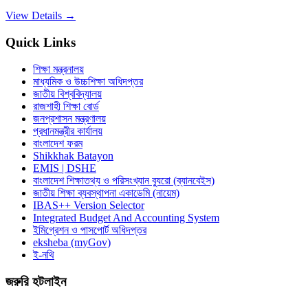
View Details →
Quick Links
শিক্ষা মন্ত্রনালয়
মাধ্যমিক ও উচ্চশিক্ষা অধিদপ্তর
জাতীয় বিশ্ববিদ্যালয়
রাজশাহী শিক্ষা বোর্ড
জনপ্রশাসন মন্ত্রণালয়
প্রধানমন্ত্রীর কার্যালয়
বাংলাদেশ ফরম
Shikkhak Batayon
EMIS | DSHE
বাংলাদেশ শিক্ষাতথ্য ও পরিসংখ্যান ব্যুরো (ব্যানবেইস)
জাতীয় শিক্ষা ব্যবস্থাপনা একাডেমি (নায়েম)
IBAS++ Version Selector
Integrated Budget And Accounting System
ইমিগ্রেশন ও পাসপোর্ট অধিদপ্তর
eksheba (myGov)
ই-নথি
জরুরি হটলাইন