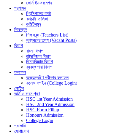
কোর্স ইনফরমেশন
প্রশাসন
প্রিন্সিপালের বার্তা
কর্মচারী তালিকা
কমিটিসমূহ
শিক্ষকবৃন্দ
শিক্ষকবৃন্দ (Teachers List)
শূণ্যপদের তথ্য (Vacant Posts)
বিভাগ
বাংলা বিভাগ
রাষ্ট্রবিজ্ঞান বিভাগ
হিসাববিজ্ঞান বিভাগ
ব্যবস্থাপনা বিভাগ
ফলাফল
অভ্যন্তরীণ পরীক্ষার ফলাফল
কলেজ লগইন (College Login)
নোটিশ
ভর্তি ও ফরম পূরণ
HSC 1st Year Admission
HSC 2nd Year Admission
HSC Form Fillup
Honours Admission
College Login
গ্যালারি
যোগাযোগ