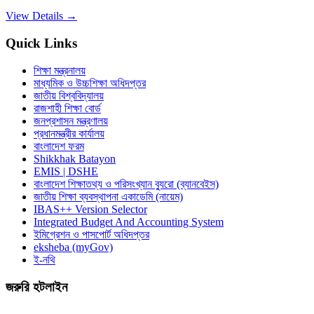
View Details →
Quick Links
শিক্ষা মন্ত্রনালয়
মাধ্যমিক ও উচ্চশিক্ষা অধিদপ্তর
জাতীয় বিশ্ববিদ্যালয়
রাজশাহী শিক্ষা বোর্ড
জনপ্রশাসন মন্ত্রণালয়
প্রধানমন্ত্রীর কার্যালয়
বাংলাদেশ ফরম
Shikkhak Batayon
EMIS | DSHE
বাংলাদেশ শিক্ষাতথ্য ও পরিসংখ্যান ব্যুরো (ব্যানবেইস)
জাতীয় শিক্ষা ব্যবস্থাপনা একাডেমি (নায়েম)
IBAS++ Version Selector
Integrated Budget And Accounting System
ইমিগ্রেশন ও পাসপোর্ট অধিদপ্তর
eksheba (myGov)
ই-নথি
জরুরি হটলাইন