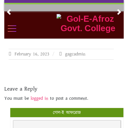
Skip
to
Previous
Nex
content
February 16, 2023
gagcadmin
Leave a Reply
You must be
logged in
to post a comment.
গোল-ই আফরোজ