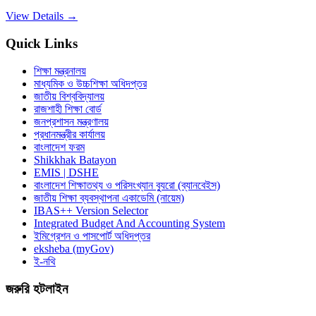
View Details →
Quick Links
শিক্ষা মন্ত্রনালয়
মাধ্যমিক ও উচ্চশিক্ষা অধিদপ্তর
জাতীয় বিশ্ববিদ্যালয়
রাজশাহী শিক্ষা বোর্ড
জনপ্রশাসন মন্ত্রণালয়
প্রধানমন্ত্রীর কার্যালয়
বাংলাদেশ ফরম
Shikkhak Batayon
EMIS | DSHE
বাংলাদেশ শিক্ষাতথ্য ও পরিসংখ্যান ব্যুরো (ব্যানবেইস)
জাতীয় শিক্ষা ব্যবস্থাপনা একাডেমি (নায়েম)
IBAS++ Version Selector
Integrated Budget And Accounting System
ইমিগ্রেশন ও পাসপোর্ট অধিদপ্তর
eksheba (myGov)
ই-নথি
জরুরি হটলাইন