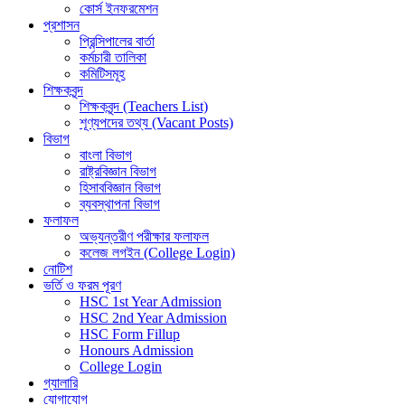
কোর্স ইনফরমেশন
প্রশাসন
প্রিন্সিপালের বার্তা
কর্মচারী তালিকা
কমিটিসমূহ
শিক্ষকবৃন্দ
শিক্ষকবৃন্দ (Teachers List)
শূণ্যপদের তথ্য (Vacant Posts)
বিভাগ
বাংলা বিভাগ
রাষ্ট্রবিজ্ঞান বিভাগ
হিসাববিজ্ঞান বিভাগ
ব্যবস্থাপনা বিভাগ
ফলাফল
অভ্যন্তরীণ পরীক্ষার ফলাফল
কলেজ লগইন (College Login)
নোটিশ
ভর্তি ও ফরম পূরণ
HSC 1st Year Admission
HSC 2nd Year Admission
HSC Form Fillup
Honours Admission
College Login
গ্যালারি
যোগাযোগ