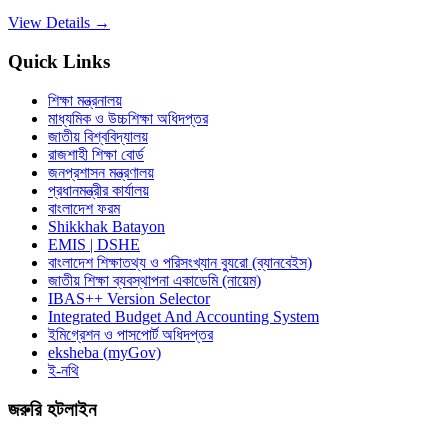
View Details →
Quick Links
শিক্ষা মন্ত্রনালয়
মাধ্যমিক ও উচ্চশিক্ষা অধিদপ্তর
জাতীয় বিশ্ববিদ্যালয়
রাজশাহী শিক্ষা বোর্ড
জনপ্রশাসন মন্ত্রণালয়
প্রধানমন্ত্রীর কার্যালয়
বাংলাদেশ ফরম
Shikkhak Batayon
EMIS | DSHE
বাংলাদেশ শিক্ষাতথ্য ও পরিসংখ্যান ব্যুরো (ব্যানবেইস)
জাতীয় শিক্ষা ব্যবস্থাপনা একাডেমি (নায়েম)
IBAS++ Version Selector
Integrated Budget And Accounting System
ইমিগ্রেশন ও পাসপোর্ট অধিদপ্তর
eksheba (myGov)
ই-নথি
জরুরি হটলাইন