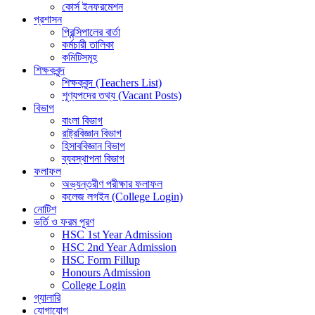
কোর্স ইনফরমেশন
প্রশাসন
প্রিন্সিপালের বার্তা
কর্মচারী তালিকা
কমিটিসমূহ
শিক্ষকবৃন্দ
শিক্ষকবৃন্দ (Teachers List)
শূণ্যপদের তথ্য (Vacant Posts)
বিভাগ
বাংলা বিভাগ
রাষ্ট্রবিজ্ঞান বিভাগ
হিসাববিজ্ঞান বিভাগ
ব্যবস্থাপনা বিভাগ
ফলাফল
অভ্যন্তরীণ পরীক্ষার ফলাফল
কলেজ লগইন (College Login)
নোটিশ
ভর্তি ও ফরম পূরণ
HSC 1st Year Admission
HSC 2nd Year Admission
HSC Form Fillup
Honours Admission
College Login
গ্যালারি
যোগাযোগ