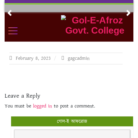
Skip
to
Previous
Nex
content
February 8, 2023
gagcadmin
Leave a Reply
You must be
logged in
to post a comment.
গোল-ই আফরোজ