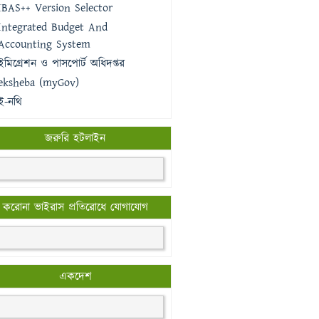
IBAS++ Version Selector
Integrated Budget And
Accounting System
ইমিগ্রেশন ও পাসপোর্ট অধিদপ্তর
eksheba (myGov)
ই-নথি
জরুরি হটলাইন
করোনা ভাইরাস প্রতিরোধে যোগাযোগ
একদেশ