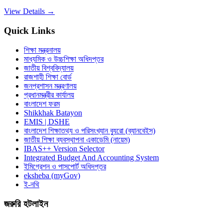
View Details →
Quick Links
শিক্ষা মন্ত্রনালয়
মাধ্যমিক ও উচ্চশিক্ষা অধিদপ্তর
জাতীয় বিশ্ববিদ্যালয়
রাজশাহী শিক্ষা বোর্ড
জনপ্রশাসন মন্ত্রণালয়
প্রধানমন্ত্রীর কার্যালয়
বাংলাদেশ ফরম
Shikkhak Batayon
EMIS | DSHE
বাংলাদেশ শিক্ষাতথ্য ও পরিসংখ্যান ব্যুরো (ব্যানবেইস)
জাতীয় শিক্ষা ব্যবস্থাপনা একাডেমি (নায়েম)
IBAS++ Version Selector
Integrated Budget And Accounting System
ইমিগ্রেশন ও পাসপোর্ট অধিদপ্তর
eksheba (myGov)
ই-নথি
জরুরি হটলাইন