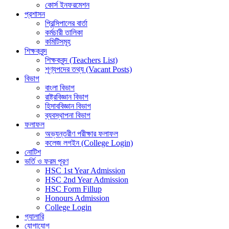
কোর্স ইনফরমেশন
প্রশাসন
প্রিন্সিপালের বার্তা
কর্মচারী তালিকা
কমিটিসমূহ
শিক্ষকবৃন্দ
শিক্ষকবৃন্দ (Teachers List)
শূণ্যপদের তথ্য (Vacant Posts)
বিভাগ
বাংলা বিভাগ
রাষ্ট্রবিজ্ঞান বিভাগ
হিসাববিজ্ঞান বিভাগ
ব্যবস্থাপনা বিভাগ
ফলাফল
অভ্যন্তরীণ পরীক্ষার ফলাফল
কলেজ লগইন (College Login)
নোটিশ
ভর্তি ও ফরম পূরণ
HSC 1st Year Admission
HSC 2nd Year Admission
HSC Form Fillup
Honours Admission
College Login
গ্যালারি
যোগাযোগ