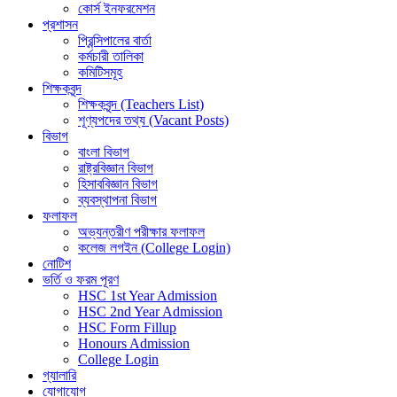
কোর্স ইনফরমেশন
প্রশাসন
প্রিন্সিপালের বার্তা
কর্মচারী তালিকা
কমিটিসমূহ
শিক্ষকবৃন্দ
শিক্ষকবৃন্দ (Teachers List)
শূণ্যপদের তথ্য (Vacant Posts)
বিভাগ
বাংলা বিভাগ
রাষ্ট্রবিজ্ঞান বিভাগ
হিসাববিজ্ঞান বিভাগ
ব্যবস্থাপনা বিভাগ
ফলাফল
অভ্যন্তরীণ পরীক্ষার ফলাফল
কলেজ লগইন (College Login)
নোটিশ
ভর্তি ও ফরম পূরণ
HSC 1st Year Admission
HSC 2nd Year Admission
HSC Form Fillup
Honours Admission
College Login
গ্যালারি
যোগাযোগ