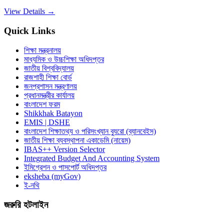
View Details →
Quick Links
শিক্ষা মন্ত্রনালয়
মাধ্যমিক ও উচ্চশিক্ষা অধিদপ্তর
জাতীয় বিশ্ববিদ্যালয়
রাজশাহী শিক্ষা বোর্ড
জনপ্রশাসন মন্ত্রণালয়
প্রধানমন্ত্রীর কার্যালয়
বাংলাদেশ ফরম
Shikkhak Batayon
EMIS | DSHE
বাংলাদেশ শিক্ষাতথ্য ও পরিসংখ্যান ব্যুরো (ব্যানবেইস)
জাতীয় শিক্ষা ব্যবস্থাপনা একাডেমি (নায়েম)
IBAS++ Version Selector
Integrated Budget And Accounting System
ইমিগ্রেশন ও পাসপোর্ট অধিদপ্তর
eksheba (myGov)
ই-নথি
জরুরি হটলাইন