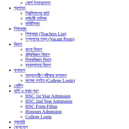
কোর্স ইনফরমেশন
প্রশাসন
প্রিন্সিপালের বার্তা
কর্মচারী তালিকা
কমিটিসমূহ
শিক্ষকবৃন্দ
শিক্ষকবৃন্দ (Teachers List)
শূণ্যপদের তথ্য (Vacant Posts)
বিভাগ
বাংলা বিভাগ
রাষ্ট্রবিজ্ঞান বিভাগ
হিসাববিজ্ঞান বিভাগ
ব্যবস্থাপনা বিভাগ
ফলাফল
অভ্যন্তরীণ পরীক্ষার ফলাফল
কলেজ লগইন (College Login)
নোটিশ
ভর্তি ও ফরম পূরণ
HSC 1st Year Admission
HSC 2nd Year Admission
HSC Form Fillup
Honours Admission
College Login
গ্যালারি
যোগাযোগ