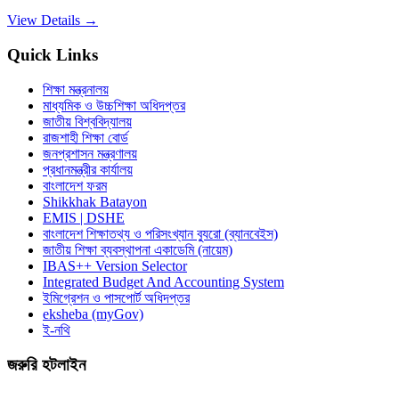
View Details →
Quick Links
শিক্ষা মন্ত্রনালয়
মাধ্যমিক ও উচ্চশিক্ষা অধিদপ্তর
জাতীয় বিশ্ববিদ্যালয়
রাজশাহী শিক্ষা বোর্ড
জনপ্রশাসন মন্ত্রণালয়
প্রধানমন্ত্রীর কার্যালয়
বাংলাদেশ ফরম
Shikkhak Batayon
EMIS | DSHE
বাংলাদেশ শিক্ষাতথ্য ও পরিসংখ্যান ব্যুরো (ব্যানবেইস)
জাতীয় শিক্ষা ব্যবস্থাপনা একাডেমি (নায়েম)
IBAS++ Version Selector
Integrated Budget And Accounting System
ইমিগ্রেশন ও পাসপোর্ট অধিদপ্তর
eksheba (myGov)
ই-নথি
জরুরি হটলাইন