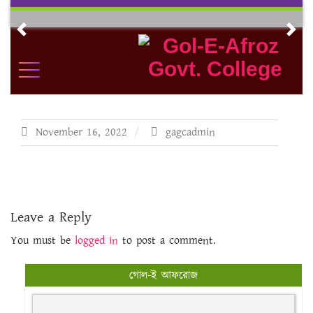
Skip
to
Previous
Nex
content
November 16, 2022
gagcadmin
Leave a Reply
You must be
logged in
to post a comment.
গোল-ই আফরোজ