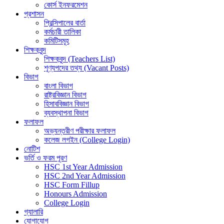
কোর্স ইনফরমেশন
প্রশাসন
প্রিন্সিপালের বার্তা
কর্মচারী তালিকা
কমিটিসমূহ
শিক্ষকবৃন্দ
শিক্ষকবৃন্দ (Teachers List)
শূণ্যপদের তথ্য (Vacant Posts)
বিভাগ
বাংলা বিভাগ
রাষ্ট্রবিজ্ঞান বিভাগ
হিসাববিজ্ঞান বিভাগ
ব্যবস্থাপনা বিভাগ
ফলাফল
অভ্যন্তরীণ পরীক্ষার ফলাফল
কলেজ লগইন (College Login)
নোটিশ
ভর্তি ও ফরম পূরণ
HSC 1st Year Admission
HSC 2nd Year Admission
HSC Form Fillup
Honours Admission
College Login
গ্যালারি
যোগাযোগ