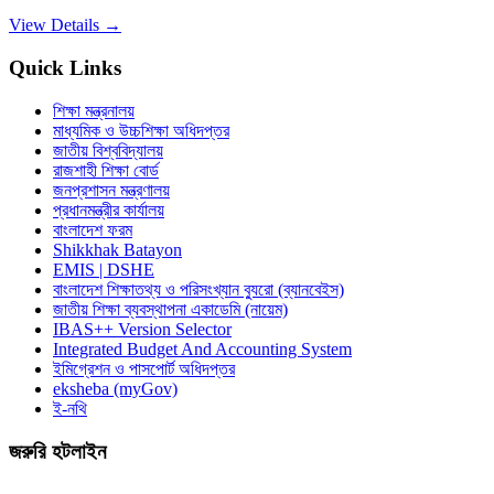
View Details →
Quick Links
শিক্ষা মন্ত্রনালয়
মাধ্যমিক ও উচ্চশিক্ষা অধিদপ্তর
জাতীয় বিশ্ববিদ্যালয়
রাজশাহী শিক্ষা বোর্ড
জনপ্রশাসন মন্ত্রণালয়
প্রধানমন্ত্রীর কার্যালয়
বাংলাদেশ ফরম
Shikkhak Batayon
EMIS | DSHE
বাংলাদেশ শিক্ষাতথ্য ও পরিসংখ্যান ব্যুরো (ব্যানবেইস)
জাতীয় শিক্ষা ব্যবস্থাপনা একাডেমি (নায়েম)
IBAS++ Version Selector
Integrated Budget And Accounting System
ইমিগ্রেশন ও পাসপোর্ট অধিদপ্তর
eksheba (myGov)
ই-নথি
জরুরি হটলাইন