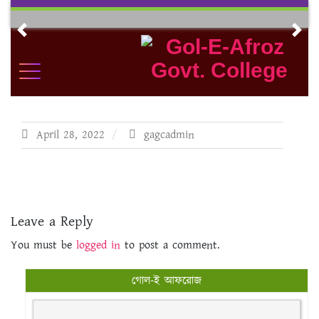
Skip
to
Previous
Nex
content
April 28, 2022
gagcadmin
Leave a Reply
You must be
logged in
to post a comment.
গোল-ই আফরোজ