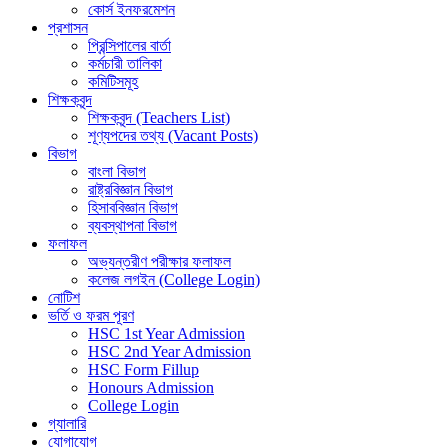
কোর্স ইনফরমেশন
প্রশাসন
প্রিন্সিপালের বার্তা
কর্মচারী তালিকা
কমিটিসমূহ
শিক্ষকবৃন্দ
শিক্ষকবৃন্দ (Teachers List)
শূণ্যপদের তথ্য (Vacant Posts)
বিভাগ
বাংলা বিভাগ
রাষ্ট্রবিজ্ঞান বিভাগ
হিসাববিজ্ঞান বিভাগ
ব্যবস্থাপনা বিভাগ
ফলাফল
অভ্যন্তরীণ পরীক্ষার ফলাফল
কলেজ লগইন (College Login)
নোটিশ
ভর্তি ও ফরম পূরণ
HSC 1st Year Admission
HSC 2nd Year Admission
HSC Form Fillup
Honours Admission
College Login
গ্যালারি
যোগাযোগ