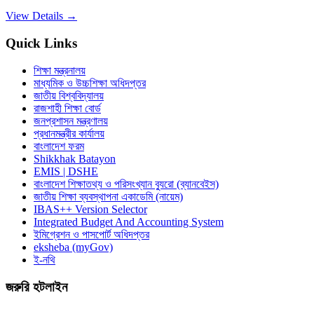
View Details →
Quick Links
শিক্ষা মন্ত্রনালয়
মাধ্যমিক ও উচ্চশিক্ষা অধিদপ্তর
জাতীয় বিশ্ববিদ্যালয়
রাজশাহী শিক্ষা বোর্ড
জনপ্রশাসন মন্ত্রণালয়
প্রধানমন্ত্রীর কার্যালয়
বাংলাদেশ ফরম
Shikkhak Batayon
EMIS | DSHE
বাংলাদেশ শিক্ষাতথ্য ও পরিসংখ্যান ব্যুরো (ব্যানবেইস)
জাতীয় শিক্ষা ব্যবস্থাপনা একাডেমি (নায়েম)
IBAS++ Version Selector
Integrated Budget And Accounting System
ইমিগ্রেশন ও পাসপোর্ট অধিদপ্তর
eksheba (myGov)
ই-নথি
জরুরি হটলাইন