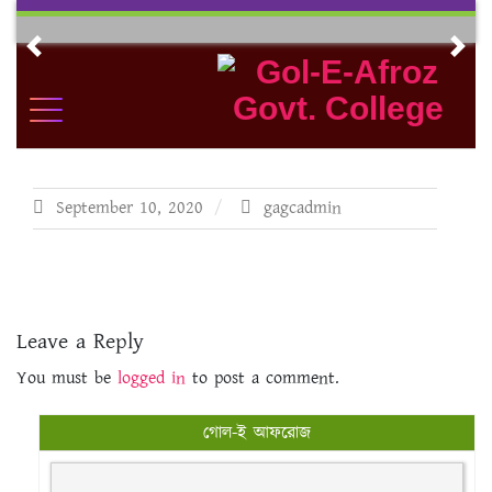
Skip
to
Previous
Nex
content
September 10, 2020
gagcadmin
Leave a Reply
You must be
logged in
to post a comment.
গোল-ই আফরোজ