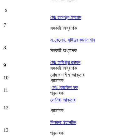
6
মোঃ রাশেদুল ইসলাম
7
সহকারী অধ্যাপক
এ,কে,এম, সাইদুর রহমান খান
8
সহকারী অধ্যাপক
মোঃ হাফিজুর রহমান
9
সহকারী অধ্যাপক
মোছাঃ শামীমা আক্তার
10
প্রভাষক
মোঃ রেজাউল হক
11
প্রভাষক
সোনিয়া আক্তার
12
প্রভাষক
দিলরুবা ইয়াসমিন
13
প্রভাষক