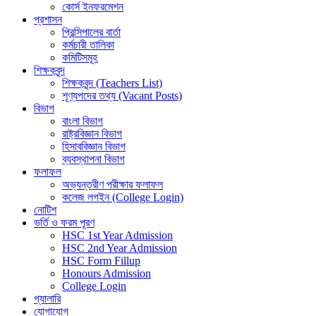
কোর্স ইনফরমেশন
প্রশাসন
প্রিন্সিপালের বার্তা
কর্মচারী তালিকা
কমিটিসমূহ
শিক্ষকবৃন্দ
শিক্ষকবৃন্দ (Teachers List)
শূণ্যপদের তথ্য (Vacant Posts)
বিভাগ
বাংলা বিভাগ
রাষ্ট্রবিজ্ঞান বিভাগ
হিসাববিজ্ঞান বিভাগ
ব্যবস্থাপনা বিভাগ
ফলাফল
অভ্যন্তরীণ পরীক্ষার ফলাফল
কলেজ লগইন (College Login)
নোটিশ
ভর্তি ও ফরম পূরণ
HSC 1st Year Admission
HSC 2nd Year Admission
HSC Form Fillup
Honours Admission
College Login
গ্যালারি
যোগাযোগ