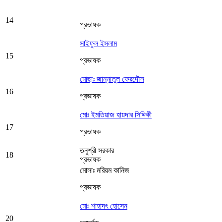
14
প্রভাষক
সাইফুল ইসলাম
15
প্রভাষক
মোছাঃ জান্নাতুল ফেরদৌস
16
প্রভাষক
মোঃ ইমতিয়াজ হায়দার সিদ্দিকী
17
প্রভাষক
তনুশ্রী সরকার
18
প্রভাষক
মোসাঃ মরিয়ম কানিজ
প্রভাষক
মোঃ শাহাদৎ হোসেন
20