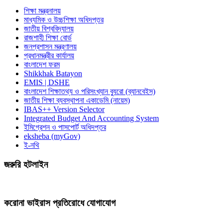
শিক্ষা মন্ত্রনালয়
মাধ্যমিক ও উচ্চশিক্ষা অধিদপ্তর
জাতীয় বিশ্ববিদ্যালয়
রাজশাহী শিক্ষা বোর্ড
জনপ্রশাসন মন্ত্রণালয়
প্রধানমন্ত্রীর কার্যালয়
বাংলাদেশ ফরম
Shikkhak Batayon
EMIS | DSHE
বাংলাদেশ শিক্ষাতথ্য ও পরিসংখ্যান ব্যুরো (ব্যানবেইস)
জাতীয় শিক্ষা ব্যবস্থাপনা একাডেমি (নায়েম)
IBAS++ Version Selector
Integrated Budget And Accounting System
ইমিগ্রেশন ও পাসপোর্ট অধিদপ্তর
eksheba (myGov)
ই-নথি
জরুরি হটলাইন
করোনা ভাইরাস প্রতিরোধে যোগাযোগ