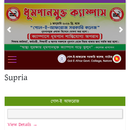
Skip
to
content
Previous
Nex
Supria
গোল-ই আফরোজ
View Details →